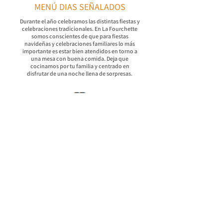
MENÚ DIAS SEÑALADOS
Durante el año celebramos las distintas fiestas y
celebraciones tradicionales. En La Fourchette
somos conscientes de que para fiestas
navideñas y celebraciones familiares lo más
importante es estar bien atendidos en torno a
una mesa con buena comida. Deja que
cocinamos por tu familia y centrado en
disfrutar de una noche llena de sorpresas.
REUNIONES DE EMPRESA
Ofrecemos una buena solución tanto para
reuniones corporativas como para eventos
multitudinarios. Nos gustaría que conozca las
luminosas y bien equipadas salas de reuniones
en medio de la naturaleza a 15 minutos del
centro de la ciudad, con los grandes ventanales
y una cuidada decoración.