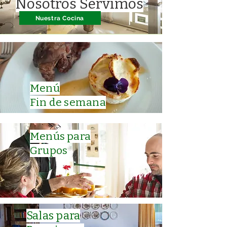
Nosotros Servimos
Nuestra Cocina
Menú
Fin de semana
Menús para
Grupos
Salas
para