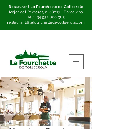
Restaurant La Fourchette de Collserola
Major del Rectoret, 2, 08017 - Barcelona
Tel.:
+34 932 800 985
restaurant@lafourchettedecollserola.com