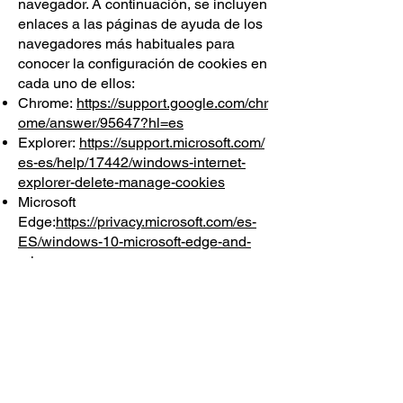
navegador. A continuación, se incluyen
enlaces a las páginas de ayuda de los
navegadores más habituales para
conocer la configuración de cookies en
cada uno de ellos:
Chrome:
https://support.google.com/chr
ome/answer/95647?hl=es
Explorer:
https://support.microsoft.com/
es-es/help/17442/windows-internet-
explorer-delete-manage-cookies
Microsoft
Edge:
https://privacy.microsoft.com/es-
ES/windows-10-microsoft-edge-and-
privacy
Firefox:
https://support.mozilla.org/es/k
b/habilitar-y-deshabilitar-cookies-sitios-
web-rastrear-preferencias
Safari:
https://support.apple.com/kb/PH
17191?
viewlocale=es_ES&locale=es_ES
Safari for