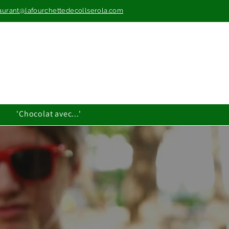
aurant@lafourchettedecollserola.com
'Chocolat avec...'