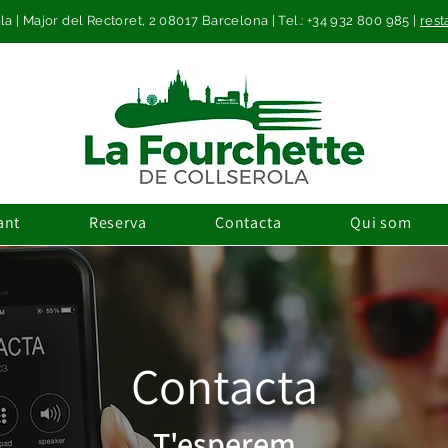
a | Major del Rectoret, 2 08017 Barcelona | Tel.: +34 932 800 985 |
rest
ant
Reserva
Contacta
Qui som
Contacta
T'esperem