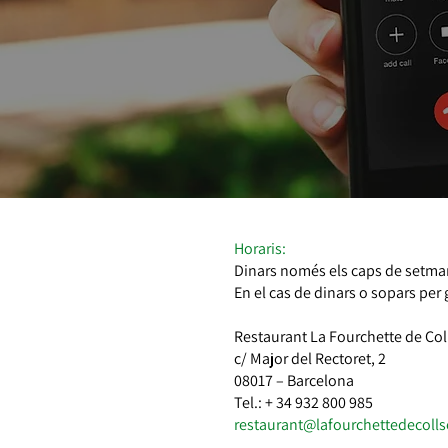
Horaris:
Dinars només els caps de setma
En el cas de dinars o sopars per 
Restaurant La Fourchette de Col
c/ Major del Rectoret, 2
08017 – Barcelona
Tel.: + 34 932 800 985
restaurant@lafourchettedecoll